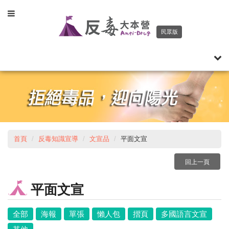
Toggle
navigation
民眾版
Togg
navi
首頁
反毒知識宣導
文宣品
平面文宣
回上一頁
平面文宣
全部
海報
單張
懶人包
摺頁
多國語言文宣